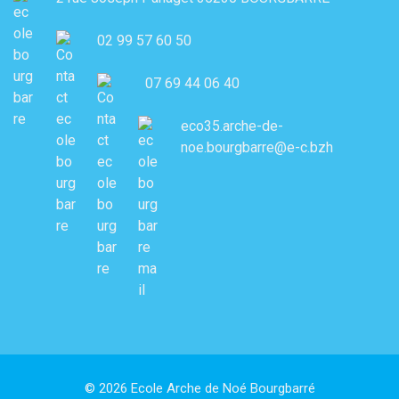
02 99 57 60 50
07 69 44 06 40
eco35.arche-de-
noe.bourgbarre@e-c.bzh
© 2026 Ecole Arche de Noé Bourgbarré