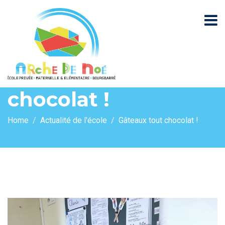
Gâteaux tout
chocolat !
Home
Actualité de l'école
Gâteaux tout chocolat !