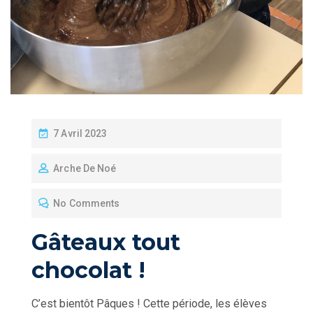
P
7 Avril 2023
O
Arche De Noé
S
T
No Comments
E
D
Gâteaux tout
O
chocolat !
N
C’est bientôt Pâques ! Cette période, les élèves