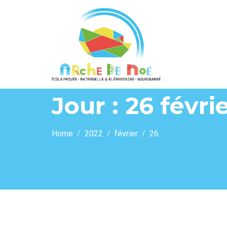
Jour :
26 févri
Home
2022
février
26