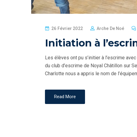
P
26 Février 2022
Arche De Noé
O
Initiation à l’esc
S
T
Les élèves ont pu s’initier à l’escrime ave
E
du club d’escrime de Noyal Châtillon sur Se
D
Charlotte nous a appris le nom de l’équipem
O
N
Read More