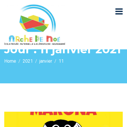
Jour :
11 janvier 2021
Home
2021
janvier
11