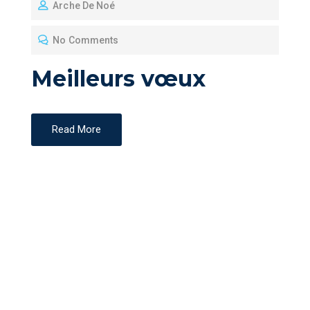
Arche De Noé
S
T
No Comments
E
D
Meilleurs vœux
O
N
Read More