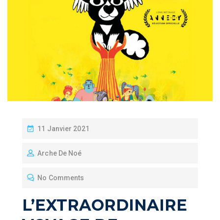
P
11 Janvier 2021
O
Arche De Noé
S
T
No Comments
E
D
L’EXTRAORDINAIRE
O